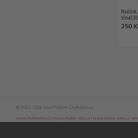
Ryzlink
Vinař Ji
250 K
© 2011-2026 Josef Frýbort-Chutnávína.cz
www.chutnavina.cz
|
www.chutna-vina.cz
|
www.online-vina.cz
|
ww