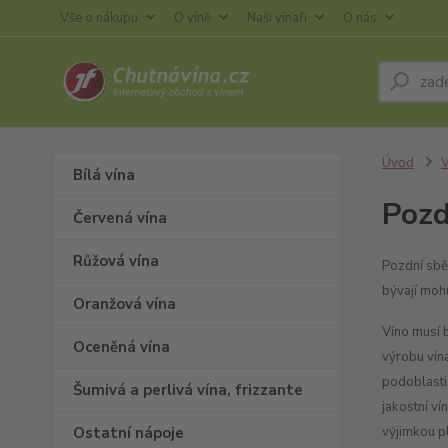
Vše o nákupu
O víně
Naši vinaři
O nás
Úvod
V
Bílá vína
Pozd
Červená vína
Růžová vína
Pozdní sběr
bývají moh
Oranžová vína
Víno musí 
Oceněná vína
výrobu vína
podoblasti.
Šumivá a perlivá vína, frizzante
jakostní ví
Ostatní nápoje
výjimkou pl