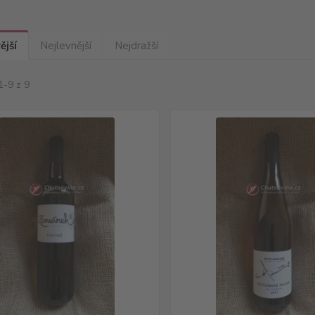
ější
Nejlevnější
Nejdražší
1-9 z 9