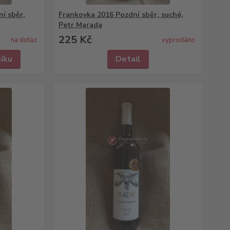
ní sběr,
Frankovka 2016 Pozdní sběr, suché,
Petr Marada
225 Kč
na dotaz
vyprodáno
šíku
Detail