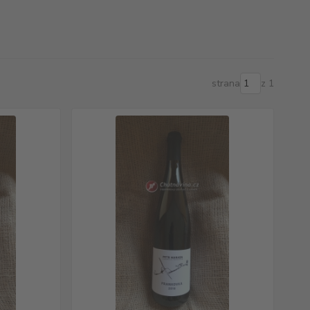
strana
z 1