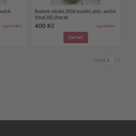
suché,
Ryzlink rýnský 2016 pozdní sběr, suché,
Vinař Jiří Uherek
400 Kč
vyprodáno
vyprodáno
Detail
strana
z 1