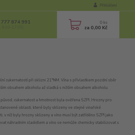
Přihlášení
 777 874 991
0
ks
za
0,00 Kč
, 8:00-17:00)
lní cukernatostí při sklizni 21°NM. Vína s přívlastkem pozdní sběr
vyšším obsahem alkoholu až sladká s nižším obsahem alkoholu.
, původ, cukernatost a hmotnost byla ověřena SZPI. Hrozny pro
stanovené oblasti, které byly sklizeny ve stejné vinařské
 v níž byly hrozny sklizeny a víno musí být zatříděno SZPI jako
azovat náhradním sladidlem a víno se nemůže chemicky stabilizovat s