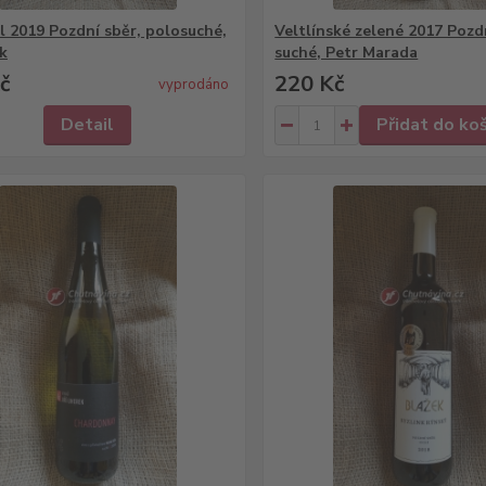
l 2019 Pozdní sběr, polosuché,
Veltlínské zelené 2017 Pozd
k
suché, Petr Marada
č
220 Kč
vyprodáno
Detail
Přidat do ko