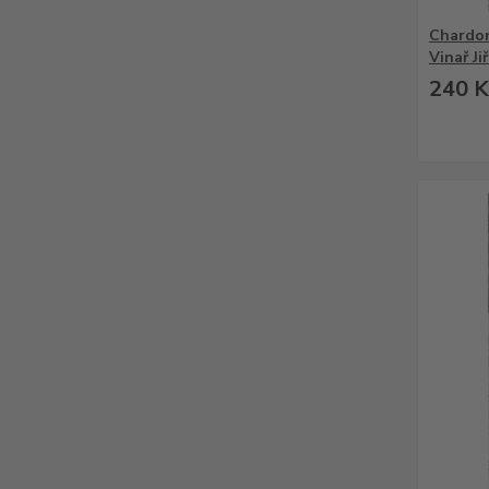
Chardon
Vinař Ji
240 K