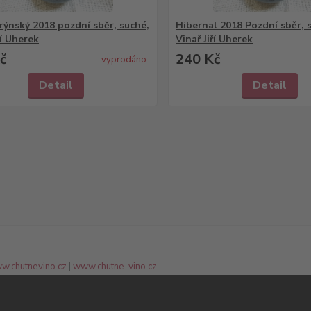
 rýnský 2018 pozdní sběr, suché,
Hibernal 2018 Pozdní sběr, 
ří Uherek
Vinař Jiří Uherek
č
240 Kč
vyprodáno
Detail
Detail
w.chutnevino.cz
|
www.chutne-vino.cz