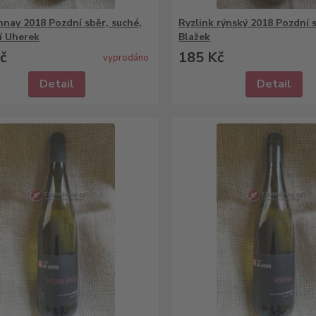
nay 2018 Pozdní sběr, suché,
Ryzlink rýnský 2018 Pozdní s
ří Uherek
Blažek
č
185 Kč
vyprodáno
Detail
Detail