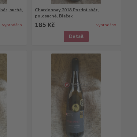
běr, suché,
Chardonnay 2018 Pozdní sběr,
polosuché, Blažek
185 Kč
vyprodáno
vyprodáno
Detail