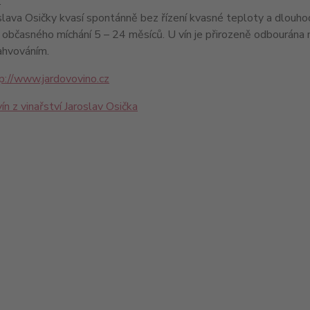
.
slava Osičky kvasí spontánně bez řízení kvasné teploty a dlouho
 občasného míchání 5 – 24 měsíců. U vín je přirozeně odbourána ne
ahvováním.
p://www.jardovovino.cz
ín z vinařství Jaroslav Osička