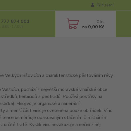
Přihlášení
 777 874 991
0
ks
za
0,00 Kč
, 8:00-17:00)
ve Velkých Bílovicích a charakteristické pěstováním révy
 Valticích, pochází z největší moravské vinařské obce
středků, herbicidů a pesticidů. Používá postřiky na
eslička). Hnojivo je organické a minerální.
ty a menší část vinic je ozeleněna pouze ob řádek. Víno
ově lehce usměrňuje opakovaným stáčením či mícháním
určité tratě. Kyslík vínu nezakazuje a nečiní z něj