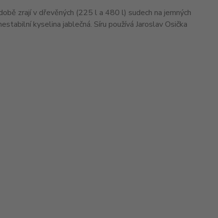
době zrají v dřevěných (225 l a 480 l) sudech na jemných
stabilní kyselina jablečná. Síru používá Jaroslav Osička