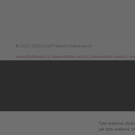
© 2011-2026 Josef Frýbort-Chutnávína.cz
www.chutnavina.cz
|
www.chutna-vina.cz
|
www.online-vina.cz
|
ww
Tyto webové stránk
jak tyto webové st