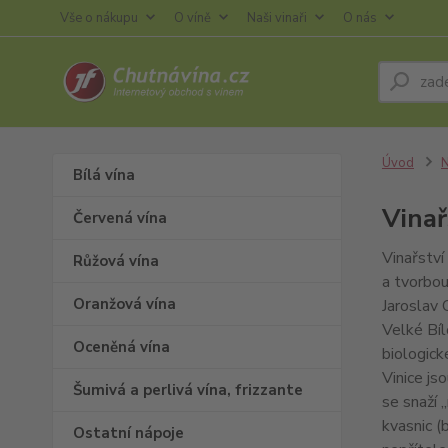
Vše o nákupu
O víně
Naši vinaři
O nás
Úvod
N
Bílá vína
Vinař
Červená vína
Vinařství
Růžová vína
a tvorbou
Oranžová vína
Jaroslav 
Velké Bíl
Oceněná vína
biologické
Vinice js
Šumivá a perlivá vína, frizzante
se snaží 
kvasnic (
Ostatní nápoje