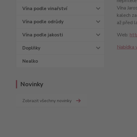
nepřítele
Vína Jaro
Vína podle vinařství
kalech za
Vína podle odrůdy
až před l
Web:
htt
Vína podle jakosti
Nabídka v
Doplňky
Nealko
Novinky
Zobrazit všechny novinky