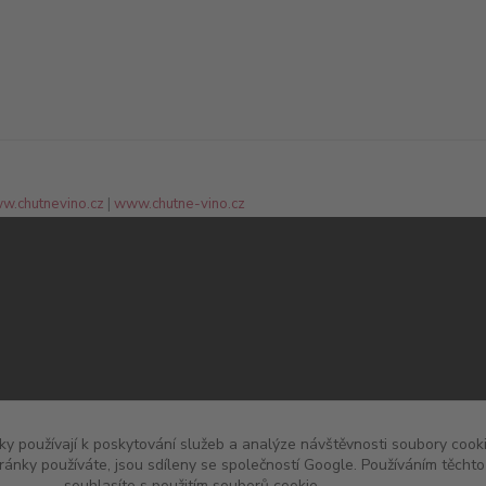
w.chutnevino.cz
|
www.chutne-vino.cz
y používají k poskytování služeb a analýze návštěvnosti soubory cooki
ránky používáte, jsou sdíleny se společností Google. Používáním těch
souhlasíte s použitím souborů cookie.
Více informací