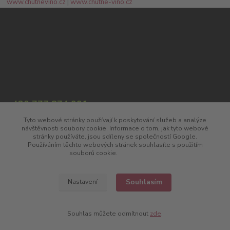
www.chutnevino.cz
|
www.chutne-vino.cz
+420 777 874 991
(Po-Pá, 8:00-17:00)
Tyto webové stránky používají k poskytování služeb a analýze
návštěvnosti soubory cookie. Informace o tom, jak tyto webové
info@chutnavina.cz
stránky používáte, jsou sdíleny se společností Google.
Používáním těchto webových stránek souhlasíte s použitím
souborů cookie.
Více informací
Souhlasím
Nastavení
Upravit sběr cookies.
Souhlas můžete odmítnout
zde
.
Vytvořeno na
Eshop-rychle.cz