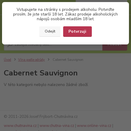
0
ks
+420 777 874 991
Vstupujete na stránky s prodejem alkoholu. Potvrďte
za
0,00 Kč
(Po-Pá, 8:00-17:00)
prosím, že jste starší 18 let. Zákaz prodeje alkoholických
nápojů osobám mladším 18 let.
Menu
Potvrzuji
Odejít
Hledat
Úvod
Vína podle odrůdy
Cabernet Sauvignon
Cabernet Sauvignon
V této kategorii nebylo nalezeno žádné zboží.
© 2011-2026 Josef Frýbort-Chutnávína.cz
www.chutnavina.cz
|
www.chutna-vina.cz
|
www.online-vina.cz
|