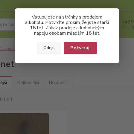
Vstupujete na stránky s prodejem
+420
alkoholu. Potvrďte prosím, že jste starší
Hledat
18 let. Zákaz prodeje alkoholických
(Po-Pá
nápojů osobám mladším 18 let.
Potvrzuji
Odejít
ína podle odrůdy
Neronet
net
ější
Nejlevnější
Nejdražší
1-1 z 1