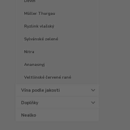
Děvín
Müller Thurgau
Ryzlink vlašský
Sylvánské zelené
Nitra
Ananasnyj
Veltlínské červené rané
Vína podle jakosti
Doplňky
Nealko