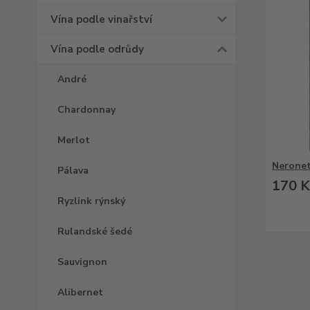
Vína podle vinařství
Vína podle odrůdy
André
Chardonnay
Merlot
Neronet
Pálava
170 K
Ryzlink rýnský
Rulandské šedé
Sauvignon
Alibernet