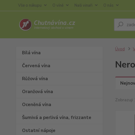
Vše o nákupu
O víně
Naši vinaři
O nás
Úvod
V
Bílá vína
Nero
Červená vína
Růžová vína
Nejnov
Oranžová vína
Zobrazuji 
Oceněná vína
Šumivá a perlivá vína, frizzante
Ostatní nápoje