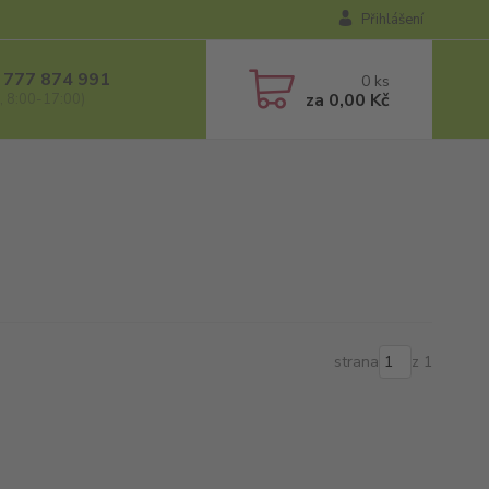
Přihlášení
 777 874 991
0
ks
za
0,00 Kč
, 8:00-17:00)
strana
z 1