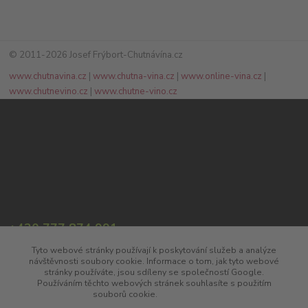
© 2011-2026 Josef Frýbort-Chutnávína.cz
www.chutnavina.cz
|
www.chutna-vina.cz
|
www.online-vina.cz
|
www.chutnevino.cz
|
www.chutne-vino.cz
+420 777 874 991
(Po-Pá, 8:00-17:00)
Tyto webové stránky používají k poskytování služeb a analýze
návštěvnosti soubory cookie. Informace o tom, jak tyto webové
info@chutnavina.cz
stránky používáte, jsou sdíleny se společností Google.
Používáním těchto webových stránek souhlasíte s použitím
souborů cookie.
Více informací