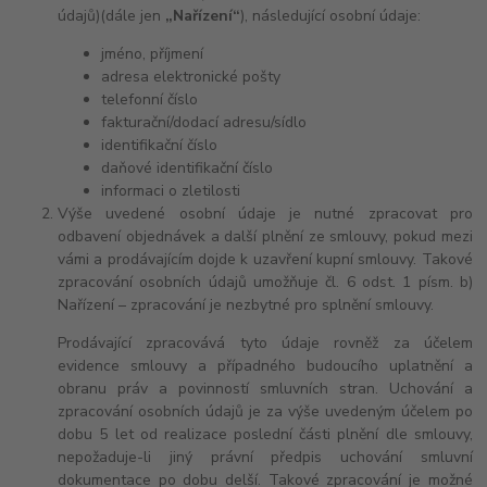
údajů)(dále jen
„Nařízení“
), následující osobní údaje:
jméno, příjmení
adresa elektronické pošty
telefonní číslo
fakturační/dodací adresu/sídlo
identifikační číslo
daňové identifikační číslo
informaci o zletilosti
Výše uvedené osobní údaje je nutné zpracovat pro
odbavení objednávek a další plnění ze smlouvy, pokud mezi
vámi a prodávajícím dojde k uzavření kupní smlouvy. Takové
zpracování osobních údajů umožňuje čl. 6 odst. 1 písm. b)
Nařízení – zpracování je nezbytné pro splnění smlouvy.
Prodávající zpracovává tyto údaje rovněž za účelem
evidence smlouvy a případného budoucího uplatnění a
obranu práv a povinností smluvních stran. Uchování a
zpracování osobních údajů je za výše uvedeným účelem po
dobu 5 let od realizace poslední části plnění dle smlouvy,
nepožaduje-li jiný právní předpis uchování smluvní
dokumentace po dobu delší. Takové zpracování je možné