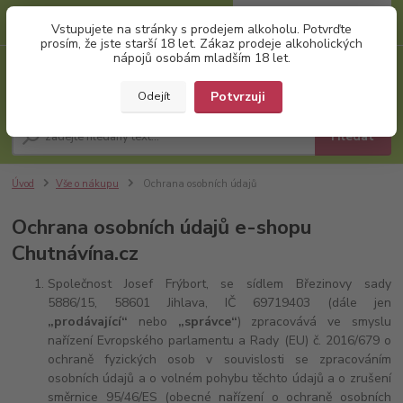
0
ks
+420 777 874 991
Vstupujete na stránky s prodejem alkoholu. Potvrďte
za
0,00 Kč
(Po-Pá, 8:00-17:00)
prosím, že jste starší 18 let. Zákaz prodeje alkoholických
nápojů osobám mladším 18 let.
Menu
Potvrzuji
Odejít
Hledat
Úvod
Vše o nákupu
Ochrana osobních údajů
Ochrana osobních údajů e-shopu
Chutnávína.cz
Společnost Josef Frýbort, se sídlem Březinovy sady
5886/15, 58601 Jihlava, IČ 69719403 (dále jen
„prodávající“
nebo
„správce“
) zpracovává ve smyslu
nařízení Evropského parlamentu a Rady (EU) č. 2016/679 o
ochraně fyzických osob v souvislosti se zpracováním
osobních údajů a o volném pohybu těchto údajů a o zrušení
směrnice 95/46/ES (obecné nařízení o ochraně osobních