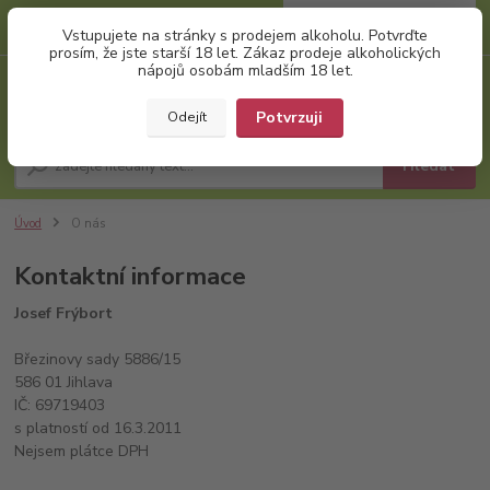
0
ks
+420 777 874 991
Vstupujete na stránky s prodejem alkoholu. Potvrďte
za
0,00 Kč
(Po-Pá, 8:00-17:00)
prosím, že jste starší 18 let. Zákaz prodeje alkoholických
nápojů osobám mladším 18 let.
Menu
Potvrzuji
Odejít
Hledat
Úvod
O nás
Kontaktní informace
Josef Frýbort
Březinovy sady 5886/15
586 01 Jihlava
IČ: 69719403
s platností od 16.3.2011
Nejsem plátce DPH