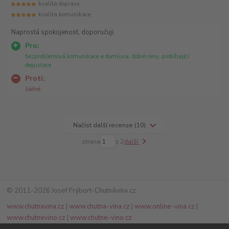
kvalita dopravy
kvalita komunikace
Naprostá spokojenost, doporučuji.
Pro:
bezproblémová komunikace a domluva, dobré ceny, probíhající
degustace
Proti:
žádné
Načíst další recenze (10)
strana
z 2
další
© 2011-2026 Josef Frýbort-Chutnávína.cz
www.chutnavina.cz
|
www.chutna-vina.cz
|
www.online-vina.cz
|
www.chutnevino.cz
|
www.chutne-vino.cz