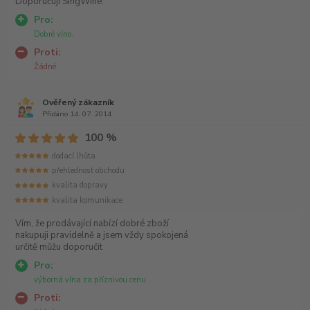
Doporučuji SingWine.
Pro:
Dobré víno.
Proti:
Žádné.
Ověřený zákazník
Přidáno 14. 07. 2014
100 %
dodací lhůta
přehlednost obchodu
kvalita dopravy
kvalita komunikace
Vím, že prodávající nabízí dobré zboží
nakupuji pravidelně a jsem vždy spokojená
určitě můžu doporučit
Pro:
výborná vína za příznivou cenu
Proti: