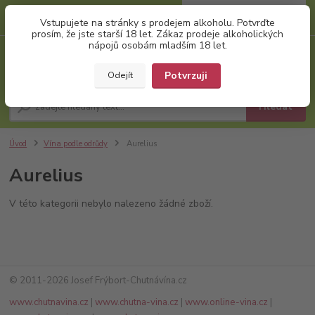
0
ks
+420 777 874 991
Vstupujete na stránky s prodejem alkoholu. Potvrďte
za
0,00 Kč
(Po-Pá, 8:00-17:00)
prosím, že jste starší 18 let. Zákaz prodeje alkoholických
nápojů osobám mladším 18 let.
Menu
Potvrzuji
Odejít
Hledat
Úvod
Vína podle odrůdy
Aurelius
Aurelius
V této kategorii nebylo nalezeno žádné zboží.
© 2011-2026 Josef Frýbort-Chutnávína.cz
www.chutnavina.cz
|
www.chutna-vina.cz
|
www.online-vina.cz
|