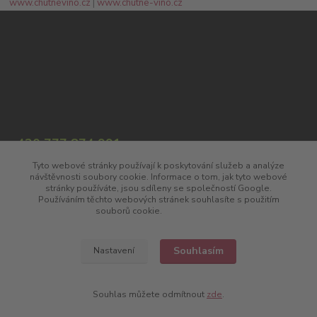
www.chutnevino.cz
|
www.chutne-vino.cz
+420 777 874 991
(Po-Pá, 8:00-17:00)
Tyto webové stránky používají k poskytování služeb a analýze
návštěvnosti soubory cookie. Informace o tom, jak tyto webové
info@chutnavina.cz
stránky používáte, jsou sdíleny se společností Google.
Používáním těchto webových stránek souhlasíte s použitím
souborů cookie.
Více informací
Souhlasím
Nastavení
Upravit sběr cookies.
Souhlas můžete odmítnout
zde
.
Vytvořeno na
Eshop-rychle.cz