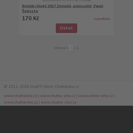
Ryzlink rýnský 2017 Zemské, polosuché, Pavel
Šebesta
170 Kč
vyprodáno
Detail
strana
z 1
© 2011-2026 Josef Frýbort-Chutnávína.cz
www.chutnavina.cz
|
www.chutna-vina.cz
|
www.online-vina.cz
|
www.chutnevino.cz
|
www.chutne-vino.cz