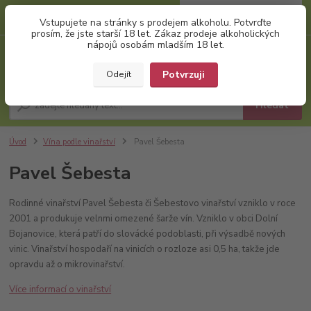
0
ks
+420 777 874 991
Vstupujete na stránky s prodejem alkoholu. Potvrďte
za
0,00 Kč
(Po-Pá, 8:00-17:00)
prosím, že jste starší 18 let. Zákaz prodeje alkoholických
nápojů osobám mladším 18 let.
Menu
Potvrzuji
Odejít
Hledat
Úvod
Vína podle vinařství
Pavel Šebesta
Pavel Šebesta
Rodinné vinařství Pavel Šebesta či Šebestovo vinařství vzniklo v roce
2001 a produkuje velnmi omezené šarže vín. Vzniklo v obci Dolní
Bojanovice, která patří do slovácké podoblasti, při výsadbě nových
vinic. Vinařství hospodaří na vinicích o rozloze asi 0,5 ha, takže jde
opravdu až o mikrovinařství.
Více informací o vinařství