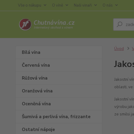
Vše o nákupu
O víně
Naši vinaři
O nás
Úvod
V
Bílá vína
Jako
Červená vína
Růžová vína
Jakostní ví
oblasti, ve
Oranžová vína
Jakostní v
Oceněná vína
výrobu jak
ze směsi ja
Šumivá a perlivá vína, frizzante
Ostatní nápoje