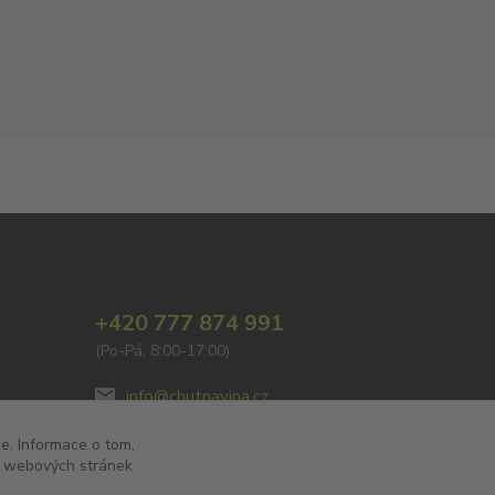
+420 777 874 991
(Po-Pá, 8:00-17:00)
info@chutnavina.cz
e. Informace o tom,
to webových stránek