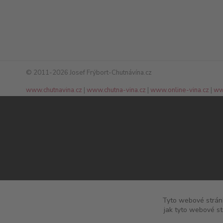
© 2011-2026 Josef Frýbort-Chutnávína.cz
www.chutnavina.cz
|
www.chutna-vina.cz
|
www.online-vina.cz
|
ww
Tyto webové stránk
jak tyto webové st