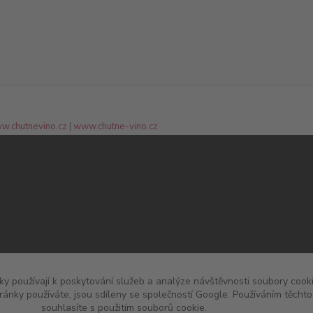
w.chutnevino.cz
|
www.chutne-vino.cz
y používají k poskytování služeb a analýze návštěvnosti soubory cooki
ránky používáte, jsou sdíleny se společností Google. Používáním těch
souhlasíte s použitím souborů cookie.
Více informací