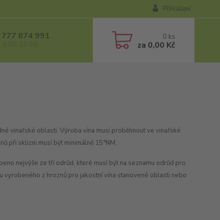
Přihlášení
 777 874 991
0
ks
za
0,00 Kč
, 8:00-17:00)
jedné vinařské oblasti. Výroba vína musí proběhnout ve vinařské
znů při sklizni musí být minimálně 15°NM.
beno nejvýše ze tří odrůd, které musí být na seznamu odrůd pro
tu vyrobeného z hroznů pro jakostní vína stanovené oblasti nebo