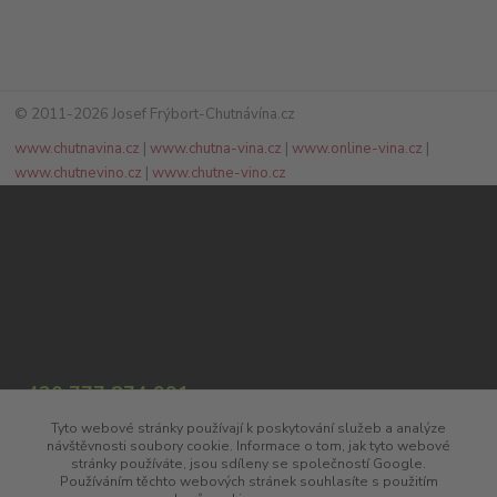
© 2011-2026 Josef Frýbort-Chutnávína.cz
www.chutnavina.cz
|
www.chutna-vina.cz
|
www.online-vina.cz
|
www.chutnevino.cz
|
www.chutne-vino.cz
+420 777 874 991
(Po-Pá, 8:00-17:00)
Tyto webové stránky používají k poskytování služeb a analýze
návštěvnosti soubory cookie. Informace o tom, jak tyto webové
info@chutnavina.cz
stránky používáte, jsou sdíleny se společností Google.
Používáním těchto webových stránek souhlasíte s použitím