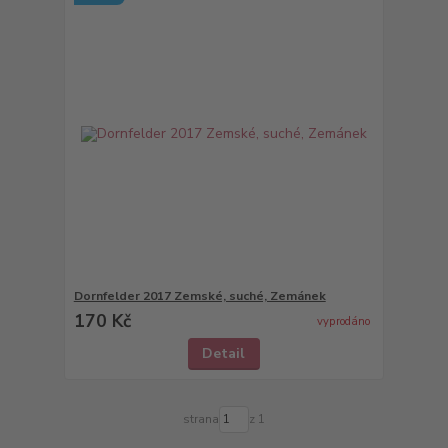
Dornfelder 2017 Zemské, suché, Zemánek
170 Kč
vyprodáno
Detail
strana
z 1