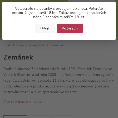
0
ks
+420 777 874 991
Vstupujete na stránky s prodejem alkoholu. Potvrďte
za
0,00 Kč
(Po-Pá, 8:00-17:00)
prosím, že jste starší 18 let. Zákaz prodeje alkoholických
nápojů osobám mladším 18 let.
Menu
Potvrzuji
Odejít
Hledat
Úvod
Vína podle vinařství
Zemánek
Zemánek
Rodinné vinařství Zemánkovi založil roku 1991 František Zemánek ve
Velkých Bílovicích a od roku 2009 ho převzal syn Martin. Víno vyrábí z
hroznů z vlastních vinic o ploše 11,5 ha, které jsou obhospodařovány v
duchu integrované produkce, což je ekologicky orientovaný systém
pěstování hroznů a jejich zpracování ve vinařství.
Více informací o vinařství