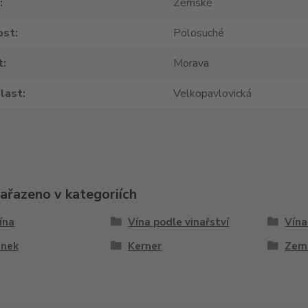
Zemské
ost
Polosuché
t
Morava
last
Velkopavlovická
zařazeno v kategoriích
vína
Vína podle vinařství
Vína
nek
Kerner
Zem