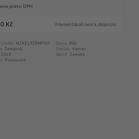
sme plátci DPH
0 Kč
Momentálně není k dispozici
roduktu:
MZKE19ZEMPSU
Barva:
Bílá
e:
Zemánek
Odrůda:
Kerner
2019
Jakost:
Zemské
t:
Polosuché