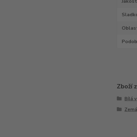
Jakost
Sladk
Oblas
Podob
Zboží 
Bílá 
Zemá