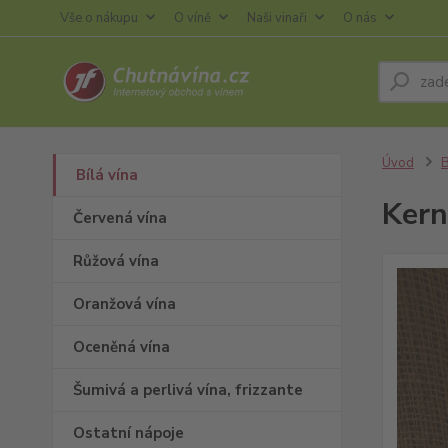
Vše o nákupu
O víně
Naši vinaři
O nás
Úvod
B
Bílá vína
Kern
Červená vína
Růžová vína
Oranžová vína
Oceněná vína
Šumivá a perlivá vína, frizzante
Ostatní nápoje