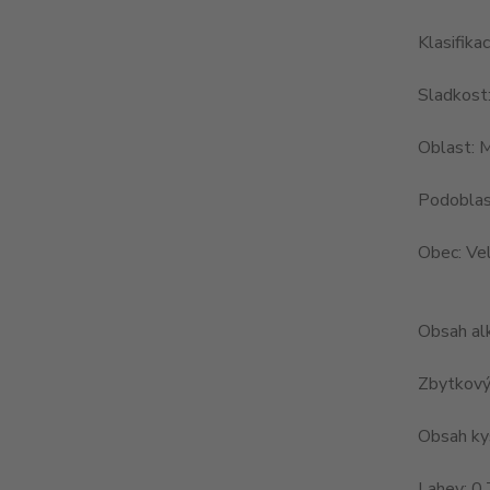
Klasifika
Sladkost
Oblast: 
Podoblas
Obec: Vel
Obsah al
Zbytkový 
Obsah kys
Lahev: 0,