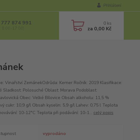
Přihlášení
 777 874 991
0
ks
za
0,00 Kč
, 8:00-17:00)
mánek
e: Vinařství ZemánekOdrůda: Kerner Ročník: 2019 Klasifikace:
 Sladkost: Polosuché Oblast: Morava Podoblast:
avlovická Obec: Velké Bílovice Obsah alkoholu: 11,5 %
ý cukr: 10,9 g/l Obsah kyselin: 5,9 g/l Lahev: 0,75 l Teplota
hovávání: 10-12°C Teplota při podávání: 10-1...
celý popis
tupnost
vyprodáno