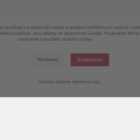
w.chutnevino.cz
|
www.chutne-vino.cz
y používají k poskytování služeb a analýze návštěvnosti soubory cooki
ránky používáte, jsou sdíleny se společností Google. Používáním těch
souhlasíte s použitím souborů cookie.
Více informací
Souhlasím
Nastavení
Souhlas můžete odmítnout
zde
.
Upravit sběr cookies.