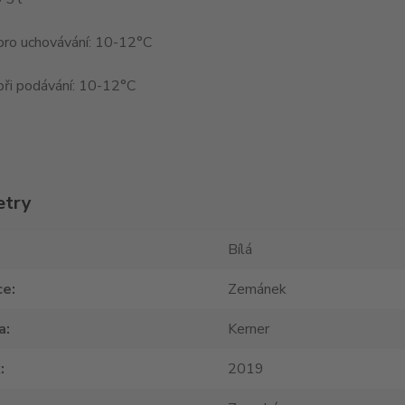
pro uchovávání: 10-12°C
při podávání: 10-12°C
etry
Bílá
ce
Zemánek
a
Kerner
k
2019