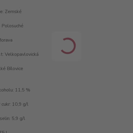
ce: Zemské
: Polosuché
Morava
t: Velkopavlovická
ké Bílovice
koholu: 11,5 %
cukr: 10,9 g/l
elin: 5,9 g/l
75 l