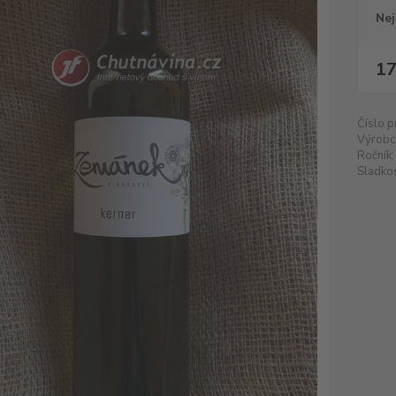
Nej
17
Číslo p
Výrobc
Ročník:
Sladkos