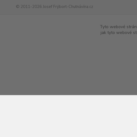
© 2011-2026 Josef Frýbort-Chutnávína.cz
www.chutnavina.cz
|
www.chutna-vina.cz
|
www.online-vina.cz
|
ww
Tyto webové stránk
jak tyto webové st