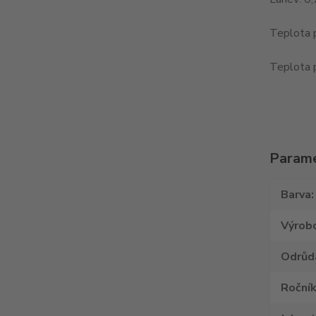
Teplota 
Teplota 
Param
Barva
Výrob
Odrůd
Roční