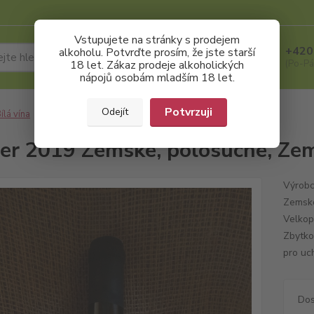
Vstupujete na stránky s prodejem
+420
alkoholu. Potvrďte prosím, že jste starší
Hledat
18 let. Zákaz prodeje alkoholických
(Po-Pá
nápojů osobám mladším 18 let.
Potvrzuji
Odejít
ílá vína
Kerner 2019 Zemské, polosuché, Zemánek
er 2019 Zemské, polosuché, Ze
Výrobc
Zemské
Velkop
Zbytkov
pro uc
Dos