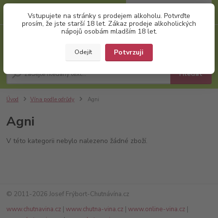
0
ks
+420 777 874 991
Vstupujete na stránky s prodejem alkoholu. Potvrďte
za
0,00 Kč
(Po-Pá, 8:00-17:00)
prosím, že jste starší 18 let. Zákaz prodeje alkoholických
nápojů osobám mladším 18 let.
Menu
Potvrzuji
Odejít
Hledat
Úvod
Vína podle odrůdy
Agni
Agni
V této kategorii nebylo nalezeno žádné zboží.
© 2011-2026 Josef Frýbort-Chutnávína.cz
www.chutnavina.cz
|
www.chutna-vina.cz
|
www.online-vina.cz
|