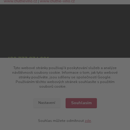
www.chutnevino.cz
|
www.chutne-vino.cz
+420 777 874 991
(Po-Pá, 8:00-17:00)
Tyto webové stránky používají k poskytování služeb a analýze
návštěvnosti soubory cookie. Informace o tom, jak tyto webové
info@chutnavina.cz
stránky používáte, jsou sdíleny se společností Google.
Používáním těchto webových stránek souhlasíte s použitím
souborů cookie.
Více informací
Souhlasím
Nastavení
Upravit sběr cookies.
Souhlas můžete odmítnout
zde
.
Vytvořeno na
Eshop-rychle.cz