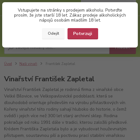
0
ks
+420 777 874 991
Vstupujete na stránky s prodejem alkoholu. Potvrďte
za
0,00 Kč
(Po-Pá, 8:00-17:00)
prosím, že jste starší 18 let. Zákaz prodeje alkoholických
nápojů osobám mladším 18 let.
Menu
Potvrzuji
Odejít
Hledat
Úvod
Naši vinaři
František Zapletal
Vinařství František Zapletal
Vinařství František Zapletal je rodinná firma z vinařské obce
Velké Bílovice, ve Velkopavlovické podoblasti, která se
dlouhodobě orientuje především na výrobu přívlastkových vín.
Kořeny vinařství této rodiny sahají hluboko do historie, o čemž
svědčí i jejich více než 300 let starý archivní sklep. Rodina
pokračuje od roku 1991 dále v tradici, kterou založili předkové.
Krédem Františka Zapletala bylo a je vybudovat houževnatým
přístupem, soustavnou pílí a poctivou prací stabilní vinařskou