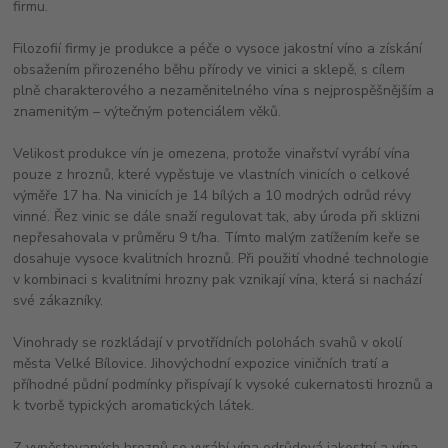
firmu.
Filozofií firmy je produkce a péče o vysoce jakostní víno a získání
obsažením přirozeného běhu přírody ve vinici a sklepě, s cílem
plně charakterového a nezaměnitelného vína s nejprospěšnějším a
znamenitým – výtečným potenciálem věků.
Velikost produkce vín je omezena, protože vinařství vyrábí vína
pouze z hroznů, které vypěstuje ve vlastních vinicích o celkové
výměře 17 ha. Na vinicích je 14 bílých a 10 modrých odrůd révy
vinné. Řez vinic se dále snaží regulovat tak, aby úroda při sklizni
nepřesahovala v průměru 9 t/ha. Tímto malým zatížením keře se
dosahuje vysoce kvalitních hroznů. Při použití vhodné technologie
v kombinaci s kvalitními hrozny pak vznikají vína, která si nachází
své zákazníky.
Vinohrady se rozkládají v prvotřídních polohách svahů v okolí
města Velké Bílovice. Jihovýchodní expozice viničních tratí a
příhodné půdní podmínky přispívají k vysoké cukernatosti hroznů a
k tvorbě typických aromatických látek.
Z vypěstovaných hroznů se vyrábí vína odrůdová jakostní a vína