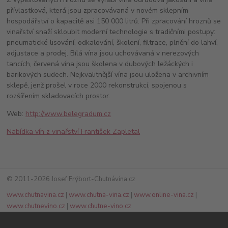
přívlastková, která jsou zpracovávaná v novém sklepním
hospodářství o kapacitě asi 150 000 litrů. Při zpracování hroznů se
vinařství snaží skloubit moderní technologie s tradičními postupy:
pneumatické lisování, odkalování, školení, filtrace, plnění do lahví,
adjustace a prodej. Bílá vína jsou uchovávaná v nerezových
tancích, červená vína jsou školena v dubových ležáckých i
barikových sudech. Nejkvalitnější vína jsou uložena v archivním
sklepě, jenž prošel v roce 2000 rekonstrukcí, spojenou s
rozšířením skladovacích prostor.
Web:
http://www.belegradum.cz
Nabídka vín z vinařství František Zapletal
© 2011-2026 Josef Frýbort-Chutnávína.cz
www.chutnavina.cz
|
www.chutna-vina.cz
|
www.online-vina.cz
|
www.chutnevino.cz
|
www.chutne-vino.cz