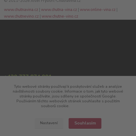
© 2011-2026 Josef Frýbort-Chutnávína.cz
www.chutnavina.cz
|
www.chutna-vina.cz
|
www.online-vina.cz
|
www.chutnevino.cz
|
www.chutne-vino.cz
+420 777 874 991
(Po-Pá, 8:00-17:00)
Tyto webové stránky používají k poskytování služeb a analýze
návštěvnosti soubory cookie. Informace o tom, jak tyto webové
info@chutnavina.cz
stránky používáte, jsou sdíleny se společností Google.
Používáním těchto webových stránek souhlasíte s použitím
souborů cookie.
Více informací
Souhlasím
Nastavení
Upravit sběr cookies.