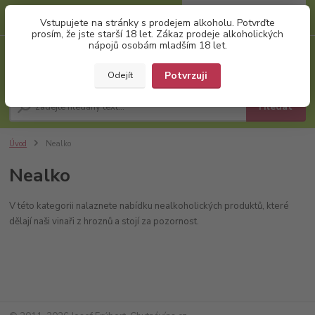
0
ks
+420 777 874 991
Vstupujete na stránky s prodejem alkoholu. Potvrďte
za
0,00 Kč
(Po-Pá, 8:00-17:00)
prosím, že jste starší 18 let. Zákaz prodeje alkoholických
nápojů osobám mladším 18 let.
Menu
Potvrzuji
Odejít
Hledat
Úvod
Nealko
Nealko
V této kategorii nalaznete nabídku nealkoholických produktů, které
dělají naši vinaři z hroznů a stojí za pozornost.