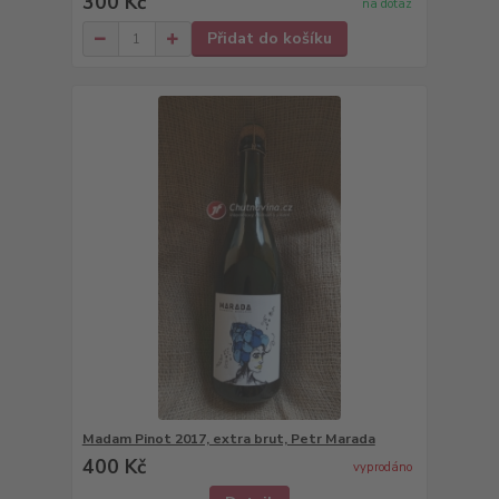
300 Kč
na dotaz
Přidat do košíku
Madam Pinot 2017, extra brut, Petr Marada
400 Kč
vyprodáno