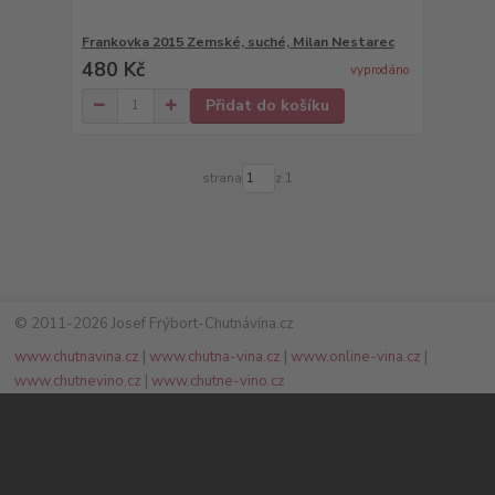
Frankovka 2015 Zemské, suché, Milan Nestarec
480 Kč
vyprodáno
Přidat do košíku
strana
z 1
© 2011-2026 Josef Frýbort-Chutnávína.cz
www.chutnavina.cz
|
www.chutna-vina.cz
|
www.online-vina.cz
|
www.chutnevino.cz
|
www.chutne-vino.cz