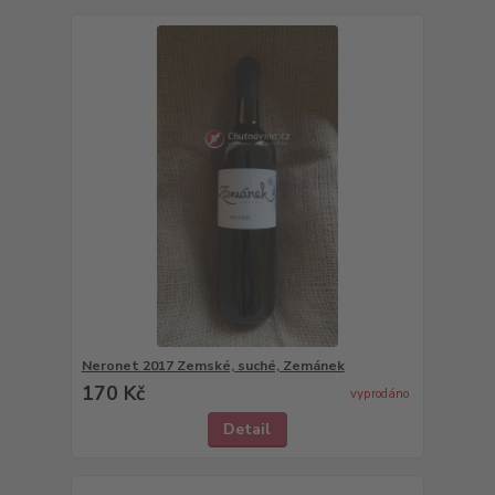
Neronet 2017 Zemské, suché, Zemánek
170 Kč
vyprodáno
Detail