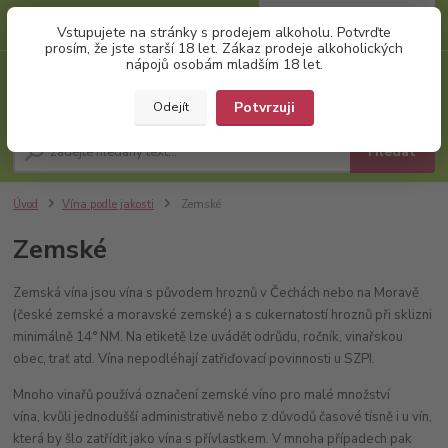
0
ks
+420 777 874 991
Vstupujete na stránky s prodejem alkoholu. Potvrďte
za
0,00 Kč
(Po-Pá, 8:00-17:00)
prosím, že jste starší 18 let. Zákaz prodeje alkoholických
nápojů osobám mladším 18 let.
Menu
Potvrzuji
Odejít
Hledat
Úvod
Vína podle jakosti
Zemské
Zemské
Zemská vína jsou vína s původem hroznů v Čechách nebo na Moravě
(české zemské a moravské zemské) a s cukernatostí hroznů při sklizni
minimálně 14° NM. Na etiketě lze uvádět odrůdu, ročník, vinařskou
obec, trať atd. Vína nepodléhají zatřiďovací povinnosti u SZPI.
Mnoho vinařů používá označení zemské víno pro malé množství
vína, kvůli jednodušší administrativě nebo z důvodů časové tísně i u vín,
která by šlo zatřídit jako vína s přívlastkem. V mnoha případech pak