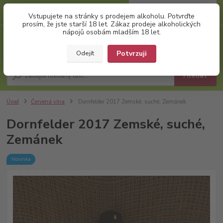
0
ks
+420 777 874 991
Vstupujete na stránky s prodejem alkoholu. Potvrďte
za
0,00 Kč
(Po-Pá, 8:00-17:00)
prosím, že jste starší 18 let. Zákaz prodeje alkoholických
nápojů osobám mladším 18 let.
Menu
Potvrzuji
Odejít
Hledat
Úvod
Červená vína
Dornfelder 2017 Zemské, suché, Zemánek
Dornfelder 2017 Zemské, suché,
Zemánek
Novinka