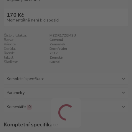
Nejsme plátci DPH
170 Kč
Momentálně není k dispozici
Číslo produktu:
MZDR17ZEMSU
Barva:
Červená
Výrobce:
Zemánek
Odrůda:
Dornfelder
Ročník:
2017
Jakost:
Zemské
Sladkost:
Suché
Kompletní specifikace
Parametry
Komentáře
0
Kompletní specifikace