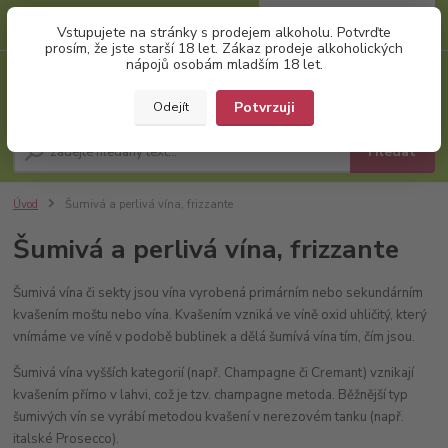
0
ks
+420 777 874 991
Vstupujete na stránky s prodejem alkoholu. Potvrďte
za
0,00 Kč
(Po-Pá, 8:00-17:00)
prosím, že jste starší 18 let. Zákaz prodeje alkoholických
nápojů osobám mladším 18 let.
Menu
Potvrzuji
Odejít
Hledat
Úvod
Šumivá a perlivá vína, frizzante
Šumivá a perlivá vína, frizzante
Šumivá vína či sekty jsou vína vyrobená primárním nebo sekundárním
kvašením moštu nebo vína. Kvašením vzniká ve víně oxid uhličitý, který
vnímáme ve víně v podobě bublinek a dělá šumívá vína tím, čím jsou.
Šumivá vína vyšších kategorií (např. Champagne či Cremant) vznikají
kvašením přímo v lahvi, což je tzv. champagne metoda. Běžnější typ
šumivých vín se vyrábí metodou kvašení v nerezovém tanku (např.
italské Prosecco).