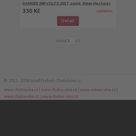
DANGER 380 VOLTS 2017, suché, Milan Nestarec
330 Kč
vyprodáno
Detail
strana
z 1
© 2011-2026 Josef Frýbort-Chutnávína.cz
www.chutnavina.cz
|
www.chutna-vina.cz
|
www.online-vina.cz
|
www.chutnevino.cz
|
www.chutne-vino.cz