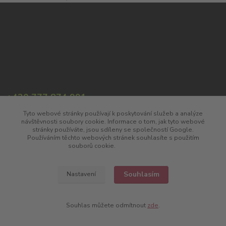
+420 777 874 991
(Po-Pá, 8:00-17:00)
Tyto webové stránky používají k poskytování služeb a analýze
návštěvnosti soubory cookie. Informace o tom, jak tyto webové
info@chutnavina.cz
stránky používáte, jsou sdíleny se společností Google.
Používáním těchto webových stránek souhlasíte s použitím
souborů cookie.
Více informací
Souhlasím
Nastavení
Upravit sběr cookies.
Souhlas můžete odmítnout
zde
.
Vytvořeno na
Eshop-rychle.cz