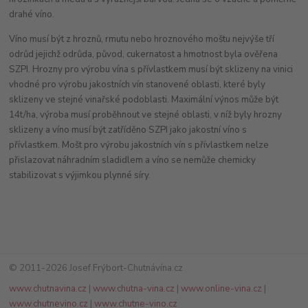
drahé víno.
Víno musí být z hroznů, rmutu nebo hroznového moštu nejvýše tří
odrůd jejichž odrůda, původ, cukernatost a hmotnost byla ověřena
SZPI. Hrozny pro výrobu vína s přívlastkem musí být sklizeny na vinici
vhodné pro výrobu jakostních vín stanovené oblasti, které byly
sklizeny ve stejné vinařské podoblasti. Maximální výnos může být
14t/ha, výroba musí proběhnout ve stejné oblasti, v níž byly hrozny
sklizeny a víno musí být zatříděno SZPI jako jakostní víno s
přívlastkem. Mošt pro výrobu jakostních vín s přívlastkem nelze
přislazovat náhradním sladidlem a víno se nemůže chemicky
stabilizovat s výjimkou plynné síry.
© 2011-2026 Josef Frýbort-Chutnávína.cz
www.chutnavina.cz
|
www.chutna-vina.cz
|
www.online-vina.cz
|
www.chutnevino.cz
|
www.chutne-vino.cz