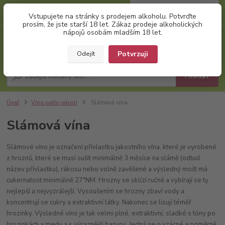
0
ks
+420 777 874 991
Vstupujete na stránky s prodejem alkoholu. Potvrďte
za
0,00 Kč
(Po-Pá, 8:00-17:00)
prosím, že jste starší 18 let. Zákaz prodeje alkoholických
nápojů osobám mladším 18 let.
Menu
Potvrzuji
Odejít
Hledat
Úvod
Vína podle jakosti
Slámová vína
Slámová vína
Slámové víno je označení přívlastku jakostního vína, které je vyrobené
z hroznů, které se musí sušit minimálně 3 měsíce na slámě (odtud
název přívlastku), rákosu nebo volně zavěšené a výsledný mošt má
cukernatost minimálně 27°NM. Hrozny se sklízí ručně a vybírají se ty
nejlepší a nejvyzrálejší. Vysoušením se hrozny zbaví vody a
koncentrují se cukry a extraktivní látky. Nakonec se lisují téměř
hrozinky. Výsledné víno je tak velmi plné, extraktivní, sladké s tóny po
hrozinkách a medu a s výraznější barvou. Jedná se o vzácné a poměrně