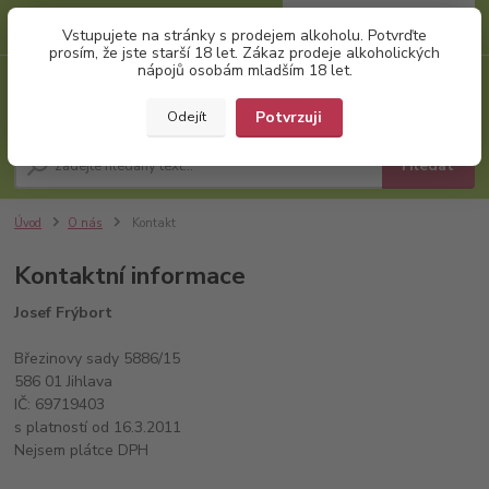
0
ks
+420 777 874 991
Vstupujete na stránky s prodejem alkoholu. Potvrďte
za
0,00 Kč
(Po-Pá, 8:00-17:00)
prosím, že jste starší 18 let. Zákaz prodeje alkoholických
nápojů osobám mladším 18 let.
Menu
Potvrzuji
Odejít
Hledat
Úvod
O nás
Kontakt
Kontaktní informace
Josef Frýbort
Březinovy sady 5886/15
586 01 Jihlava
IČ: 69719403
s platností od 16.3.2011
Nejsem plátce DPH