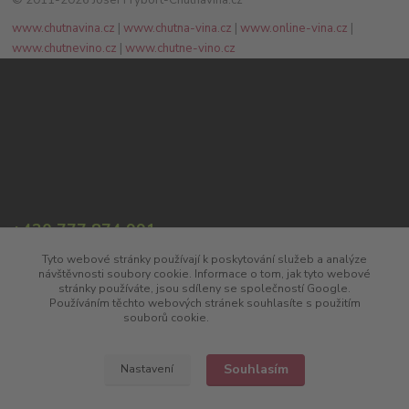
© 2011-2026 Josef Frýbort-Chutnávína.cz
www.chutnavina.cz
|
www.chutna-vina.cz
|
www.online-vina.cz
|
www.chutnevino.cz
|
www.chutne-vino.cz
+420 777 874 991
(Po-Pá, 8:00-17:00)
Tyto webové stránky používají k poskytování služeb a analýze
návštěvnosti soubory cookie. Informace o tom, jak tyto webové
info@chutnavina.cz
stránky používáte, jsou sdíleny se společností Google.
Používáním těchto webových stránek souhlasíte s použitím
souborů cookie.
Více informací
Souhlasím
Nastavení
Upravit sběr cookies.