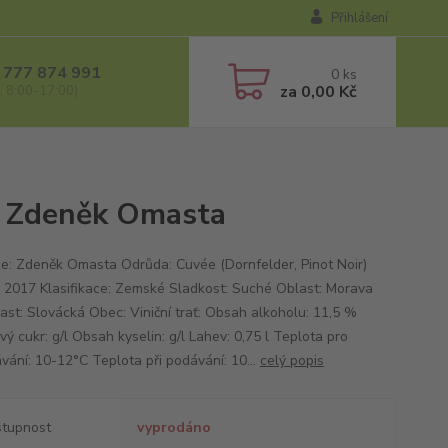
Přihlášení
 777 874 991
0
ks
za
0,00 Kč
, 8:00-17:00)
, Zdeněk Omasta
e: Zdeněk Omasta Odrůda: Cuvée (Dornfelder, Pinot Noir)
: 2017 Klasifikace: Zemské Sladkost: Suché Oblast: Morava
ast: Slovácká Obec: Viniční trať: Obsah alkoholu: 11,5 %
ý cukr: g/l Obsah kyselin: g/l Lahev: 0,75 l Teplota pro
vání: 10-12°C Teplota při podávání: 10...
celý popis
tupnost
vyprodáno