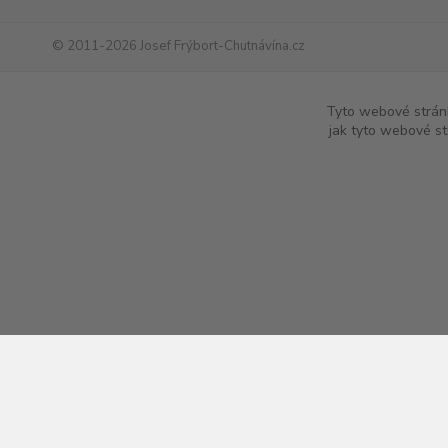
© 2011-2026 Josef Frýbort-Chutnávína.cz
www.chutnavina.cz
|
www.chutna-vina.cz
|
www.online-vina.cz
|
ww
Tyto webové stránk
jak tyto webové st