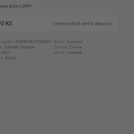
sme plátci DPH
0 Kč
Momentálně není k dispozici
roduktu:
ZOHRAB17ZEMSU
Barva:
Červená
e:
Zdeněk Omasta
Odrůda:
Cuvée
2017
Jakost:
Zemské
t:
Suché