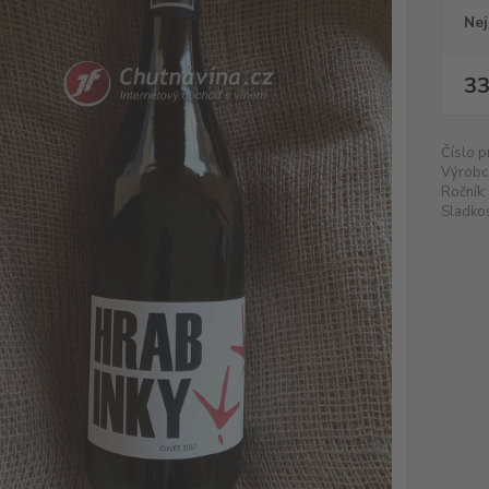
Nej
33
Číslo p
Výrobc
Ročník:
Sladkos