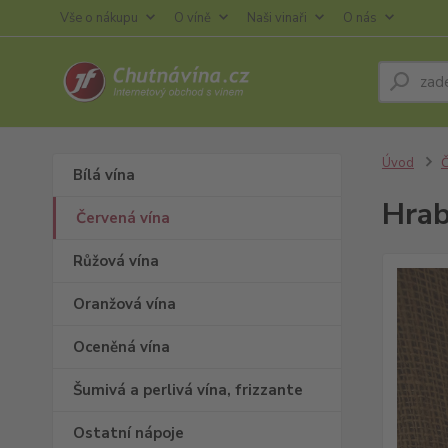
Vše o nákupu
O víně
Naši vinaři
O nás
Úvod
Č
Bílá vína
Hrab
Červená vína
Růžová vína
Oranžová vína
Oceněná vína
Šumivá a perlivá vína, frizzante
Ostatní nápoje