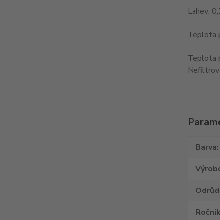
Lahev: 0,
Teplota 
Teplota 
Nefiltrov
Param
Barva
Výrob
Odrůd
Roční