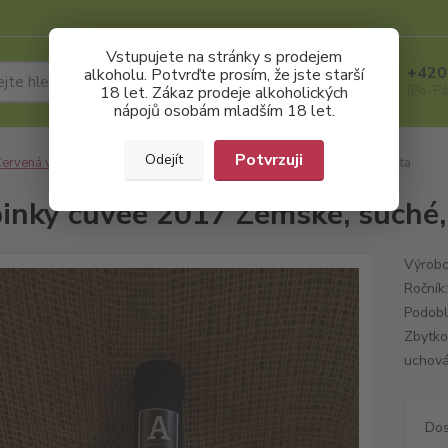
Vstupujete na stránky s prodejem
+420
alkoholu. Potvrďte prosím, že jste starší
Hledat
18 let. Zákaz prodeje alkoholických
(Po-Pá
nápojů osobám mladším 18 let.
Potvrzuji
Odejít
ervená vína
Hrabinky cuvée 2017 Zemské, suché, Zdeněk Omasta
inky cuvée 2017 Zemské, suché
Výrobc
Ročník
Podobl
Zbytkov
uchová
Dos