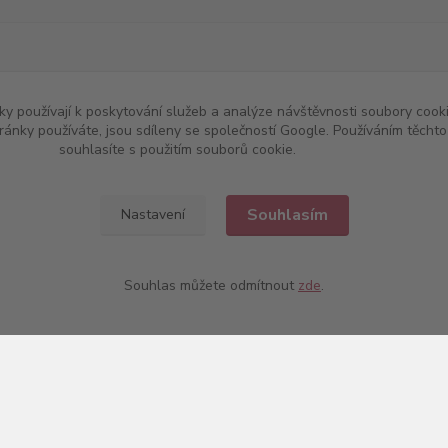
w.chutnevino.cz
|
www.chutne-vino.cz
y používají k poskytování služeb a analýze návštěvnosti soubory cooki
ránky používáte, jsou sdíleny se společností Google. Používáním těch
souhlasíte s použitím souborů cookie.
Více informací
Souhlasím
Nastavení
Souhlas můžete odmítnout
zde
.
Upravit sběr cookies.