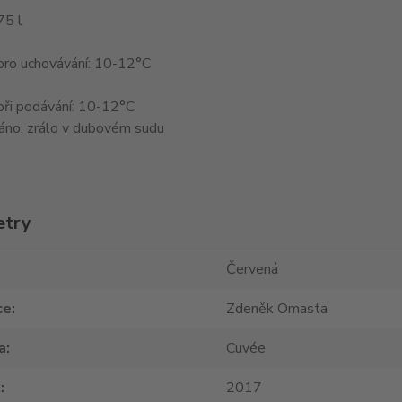
75 l
pro uchovávání: 10-12°C
při podávání: 10-12°C
áno, zrálo v dubovém sudu
etry
Červená
ce
Zdeněk Omasta
a
Cuvée
k
2017