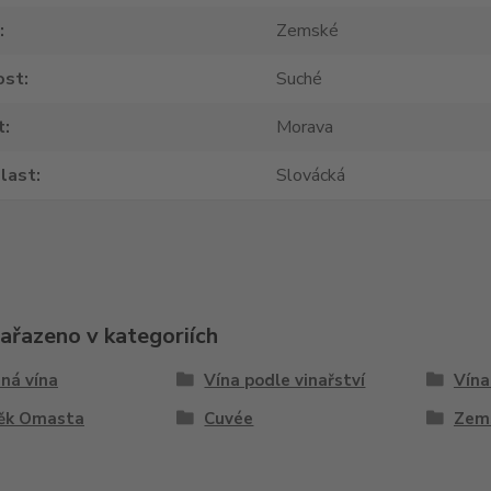
Zemské
ost
Suché
t
Morava
last
Slovácká
zařazeno v kategoriích
ná vína
Vína podle vinařství
Vína
ěk Omasta
Cuvée
Zem