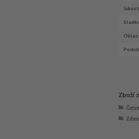
Jakost
Sladk
Oblas
Podob
Zboží 
Červe
Zden