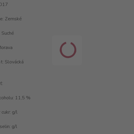
2017
ce: Zemské
: Suché
Morava
t: Slovácká
ť:
koholu: 11,5 %
cukr: g/l
elin: g/l