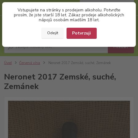
0
ks
+420 777 874 991
Vstupujete na stránky s prodejem alkoholu. Potvrďte
za
0,00 Kč
(Po-Pá, 8:00-17:00)
prosím, že jste starší 18 let. Zákaz prodeje alkoholických
nápojů osobám mladším 18 let.
Menu
Potvrzuji
Odejít
Hledat
Úvod
Červená vína
Neronet 2017 Zemské, suché, Zemánek
Neronet 2017 Zemské, suché,
Zemánek