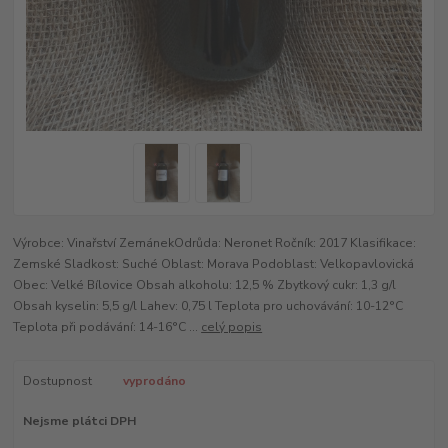
Výrobce: Vinařství ZemánekOdrůda: Neronet Ročník: 2017 Klasifikace:
Zemské Sladkost: Suché Oblast: Morava Podoblast: Velkopavlovická
Obec: Velké Bílovice Obsah alkoholu: 12,5 % Zbytkový cukr: 1,3 g/l
Obsah kyselin: 5,5 g/l Lahev: 0,75 l Teplota pro uchovávání: 10-12°C
Teplota při podávání: 14-16°C ...
celý popis
Dostupnost
vyprodáno
Nejsme plátci DPH