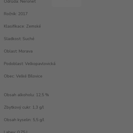
Odrůda: Neronet
Ročník: 2017
Klasifikace: Zemské
Sladkost: Suché
Oblast: Morava
Podoblast: Velkopavlovická
Obec: Velké Bílovice
Obsah alkoholu: 12,5 %
Zbytkový cukr: 1,3 g/l
Obsah kyselin: 5,5 g/l
Lahev: 0,75 l