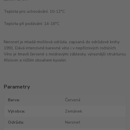
Teplota pro uchovávání: 10-12°C
Teplota při podávání: 14-16°C
Neronet je mladá moštová odrůda, zapsaná do odrůdové knihy
1991. Dává intenzivně barevné víno i v nepříznivých ročnících.
Víno je tmavě červené s modravými záblesky, výraznější strukturou
tříslovin a nižším obsahem kyselin.
Parametry
Barva
Červená
Výrobce
Zemánek
Odrůda
Neronet