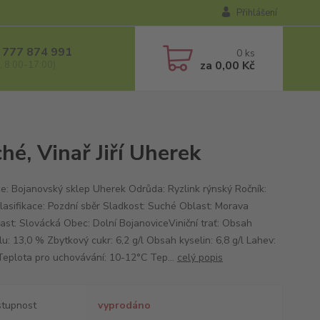
Přihlášení
 777 874 991
0
ks
za
0,00 Kč
, 8:00-17:00)
hé, Vinař Jiří Uherek
e: Bojanovský sklep Uherek Odrůda: Ryzlink rýnský Ročník:
lasifikace: Pozdní sběr Sladkost: Suché Oblast: Morava
ast: Slovácká Obec: Dolní BojanoviceViniční trať: Obsah
u: 13,0 % Zbytkový cukr: 6,2 g/l Obsah kyselin: 6,8 g/l Lahev:
 Teplota pro uchovávání: 10-12°C Tep...
celý popis
tupnost
vyprodáno