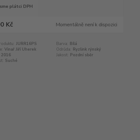
sme plátci DPH
0 Kč
Momentálně není k dispozici
roduktu:
JURR16PS
Barva:
Bílá
e:
Vinař Jiří Uherek
Odrůda:
Ryzlink rýnský
2016
Jakost:
Pozdní sběr
t:
Suché