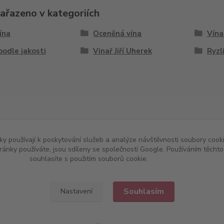
zařazeno v kategoriích
vína
Oceněná vína
Vína
podle jakosti
Vinař Jiří Uherek
Ryzl
w.chutnevino.cz
|
www.chutne-vino.cz
y používají k poskytování služeb a analýze návštěvnosti soubory cooki
ránky používáte, jsou sdíleny se společností Google. Používáním těch
souhlasíte s použitím souborů cookie.
Více informací
Souhlasím
Nastavení