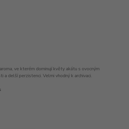
 aroma, ve kterém dominují květy akátu s ovocným
a delší perzistenci. Velmi vhodný k archivaci.
s