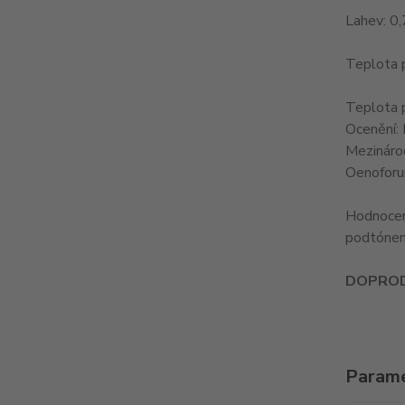
Lahev: 0,
Teplota 
Teplota 
Ocenění: 
Mezináro
Oenoforu
Hodnocení
podtónem.
DOPRODE
Param