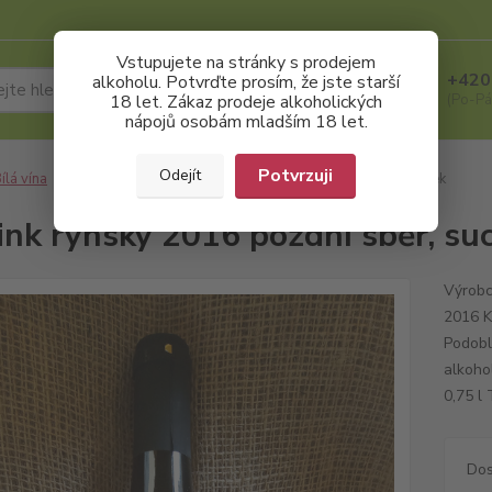
Vstupujete na stránky s prodejem
+420
alkoholu. Potvrďte prosím, že jste starší
Hledat
18 let. Zákaz prodeje alkoholických
(Po-Pá
nápojů osobám mladším 18 let.
Potvrzuji
Odejít
ílá vína
Ryzlink rýnský 2016 pozdní sběr, suché, Vinař Jiří Uherek
ink rýnský 2016 pozdní sběr, suc
Výrobc
2016 K
Podobl
alkohol
0,75 l
Dos