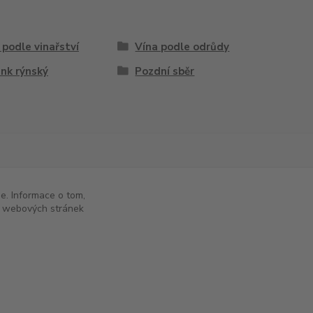
 podle vinařství
Vína podle odrůdy
ink rýnský
Pozdní sběr
e. Informace o tom,
to webových stránek
+420 777 874 991
(Po-Pá, 8:00-17:00)
info@chutnavina.cz