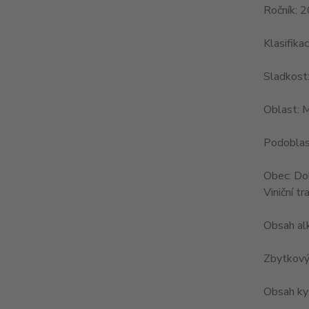
Ročník: 
Klasifika
Sladkost
Oblast: 
Podoblas
Obec: Dol
Viniční tra
Obsah al
Zbytkový 
Obsah kys