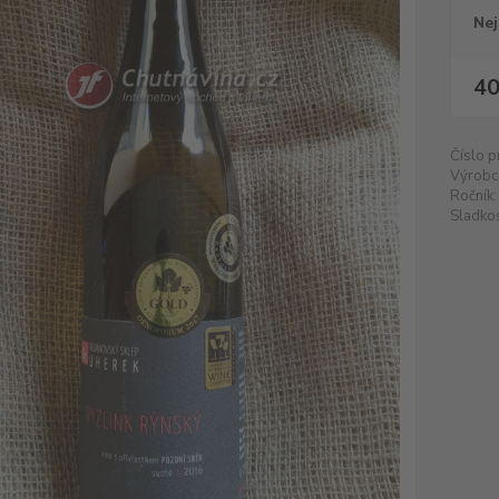
Nej
40
Číslo p
Výrobc
Ročník:
Sladkos