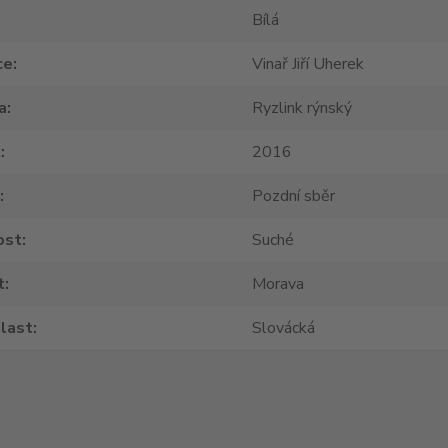
Bílá
ce
Vinař Jiří Uherek
a
Ryzlink rýnský
k
2016
Pozdní sběr
ost
Suché
t
Morava
last
Slovácká