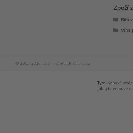
Zboží 
Bílá 
Vína 
© 2011-2026 Josef Frýbort-Chutnávína.cz
www.chutnavina.cz
|
www.chutna-vina.cz
|
www.online-vina.cz
|
ww
Tyto webové stránk
jak tyto webové st