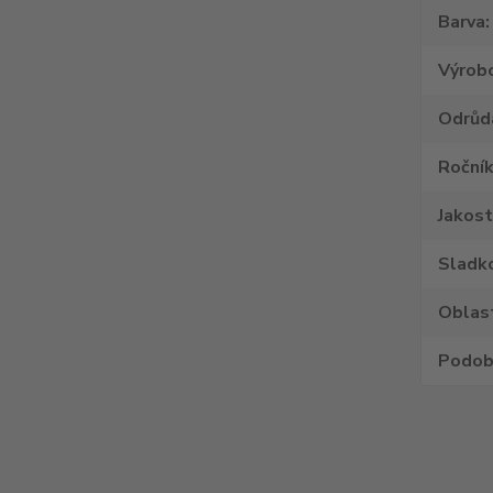
Barva
Výrob
Odrůd
Roční
Jakost
Sladk
Oblas
Podob