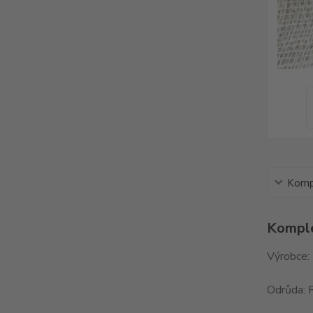
Kompl
Komple
Výrobce:
Odrůda: R