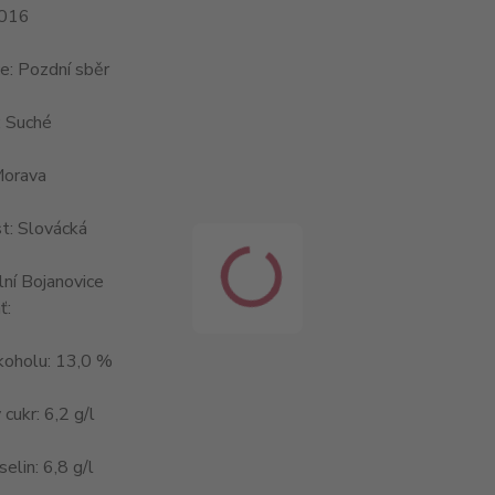
2016
ce: Pozdní sběr
: Suché
Morava
t: Slovácká
ní Bojanovice
ť:
koholu: 13,0 %
cukr: 6,2 g/l
elin: 6,8 g/l