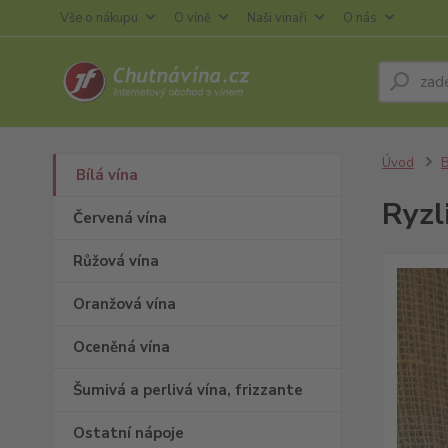
Vše o nákupu
O víně
Naši vinaři
O nás
Úvod
B
Bílá vína
Ryzl
Červená vína
Růžová vína
Oranžová vína
Oceněná vína
Šumivá a perlivá vína, frizzante
Ostatní nápoje