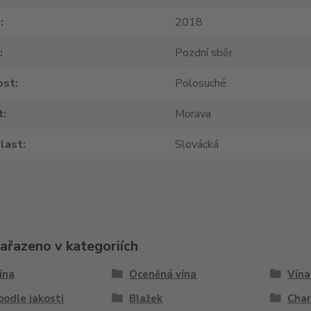
k
2018
Pozdní sběr
ost
Polosuché
t
Morava
last
Slovácká
zařazeno v kategoriích
vína
Oceněná vína
Vína
podle jakosti
Blažek
Cha