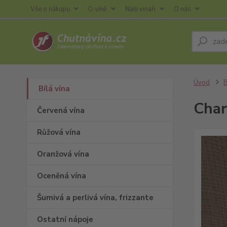
Vše o nákupu
O víně
Naši vinaři
O nás
Úvod
B
Bílá vína
Char
Červená vína
Růžová vína
Oranžová vína
Oceněná vína
Šumivá a perlivá vína, frizzante
Ostatní nápoje