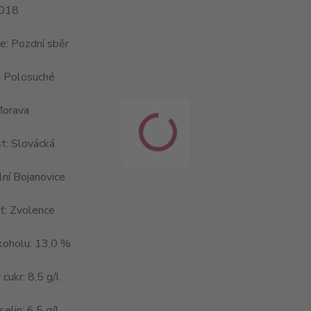
2018
ce: Pozdní sběr
: Polosuché
Morava
t: Slovácká
ní Bojanovice
ať: Zvolence
koholu: 13,0 %
cukr: 8,5 g/l
elin: 6,5 g/l