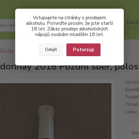
Vstupujete na stránky s prodejem
+420
alkoholu. Potvrďte prosím, že jste starší
Hledat
18 let. Zákaz prodeje alkoholických
(Po-Pá
nápojů osobám mladším 18 let.
Potvrzuji
Odejít
ílá vína
Chardonnay 2018 Pozdní sběr, polosuché, Blažek
donnay 2018 Pozdní sběr, polos
Výrobc
Klasif
Podobl
Obsah 
Lahev: 
Dos