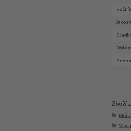
Roční
Jakost
Sladk
Oblas
Podob
Zboží 
Bílá 
Vína 