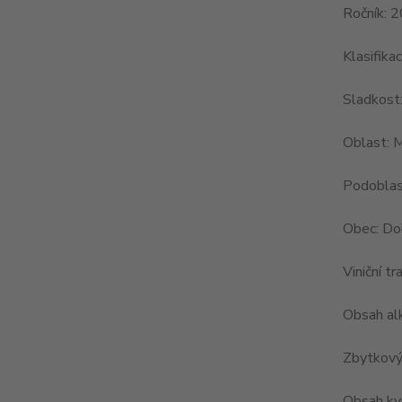
Ročník: 
Klasifika
Sladkost
Oblast: 
Podoblas
Obec: Dol
Viniční tr
Obsah al
Zbytkový 
Obsah kys