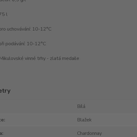
75 l
pro uchovávání: 10-12°C
při podávání: 10-12°C
Mikulovské vinné trhy - zlatá medaile
etry
Bílá
ce
Blažek
a
Chardonnay