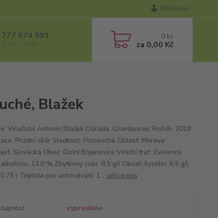
Přihlášení
 777 874 991
0
ks
za
0,00 Kč
, 8:00-17:00)
uché, Blažek
e: Vinařství Antonín Blažek Odrůda: Chardonnay Ročník: 2018
ikace: Pozdní sběr Sladkost: Polosuché Oblast: Morava
ast: Slovácká Obec: Dolní Bojanovice Viniční trať: Zvolence
alkoholu: 13,0 % Zbytkový cukr: 8,5 g/l Obsah kyselin: 6,5 g/l
0,75 l Teplota pro uchovávání: 1...
celý popis
tupnost
vyprodáno