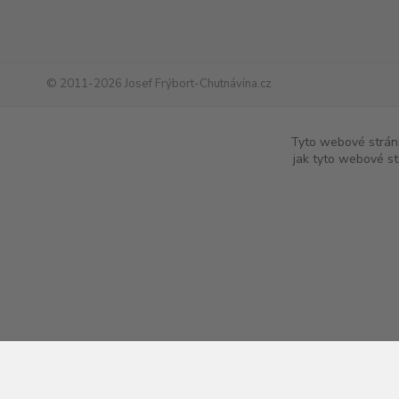
© 2011-2026 Josef Frýbort-Chutnávína.cz
www.chutnavina.cz
|
www.chutna-vina.cz
|
www.online-vina.cz
|
ww
Tyto webové stránk
jak tyto webové st