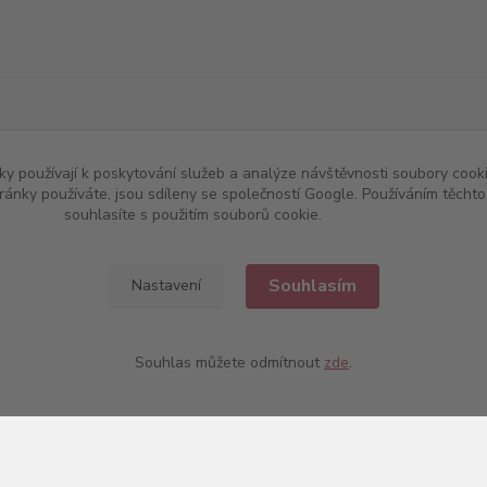
w.chutnevino.cz
|
www.chutne-vino.cz
y používají k poskytování služeb a analýze návštěvnosti soubory cooki
ránky používáte, jsou sdíleny se společností Google. Používáním těch
souhlasíte s použitím souborů cookie.
Více informací
Souhlasím
Nastavení
Souhlas můžete odmítnout
zde
.
Upravit sběr cookies.