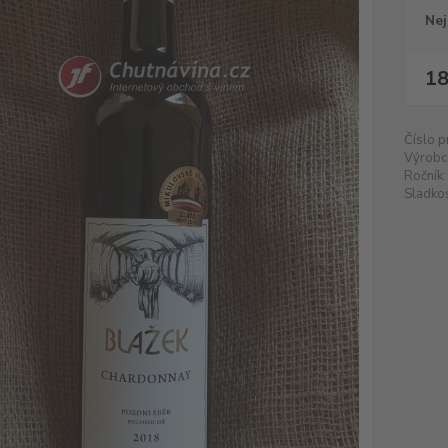
Nej
18
Číslo p
Výrobc
Ročník:
Sladkos