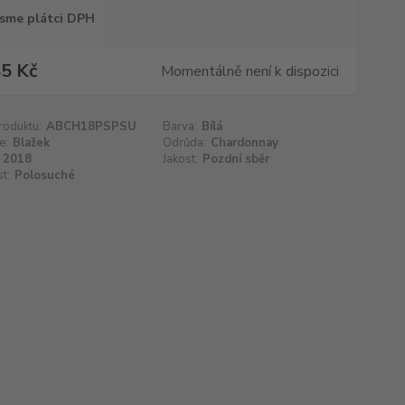
sme plátci DPH
5 Kč
Momentálně není k dispozici
roduktu:
ABCH18PSPSU
Barva:
Bílá
e:
Blažek
Odrůda:
Chardonnay
2018
Jakost:
Pozdní sběr
t:
Polosuché