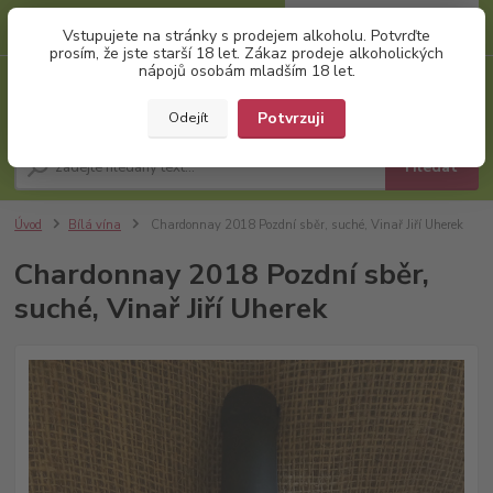
0
ks
+420 777 874 991
Vstupujete na stránky s prodejem alkoholu. Potvrďte
za
0,00 Kč
(Po-Pá, 8:00-17:00)
prosím, že jste starší 18 let. Zákaz prodeje alkoholických
nápojů osobám mladším 18 let.
Menu
Potvrzuji
Odejít
Hledat
Úvod
Bílá vína
Chardonnay 2018 Pozdní sběr, suché, Vinař Jiří Uherek
Chardonnay 2018 Pozdní sběr,
suché, Vinař Jiří Uherek