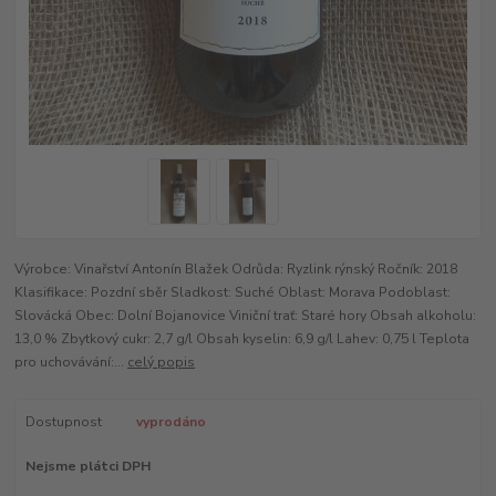
Výrobce: Vinařství Antonín Blažek Odrůda: Ryzlink rýnský Ročník: 2018
Klasifikace: Pozdní sběr Sladkost: Suché Oblast: Morava Podoblast:
Slovácká Obec: Dolní Bojanovice Viniční trať: Staré hory Obsah alkoholu:
13,0 % Zbytkový cukr: 2,7 g/l Obsah kyselin: 6,9 g/l Lahev: 0,75 l Teplota
pro uchovávání:...
celý popis
Dostupnost
vyprodáno
Nejsme plátci DPH