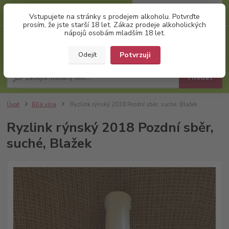
0
ks
+420 777 874 991
Vstupujete na stránky s prodejem alkoholu. Potvrďte
za
0,00 Kč
(Po-Pá, 8:00-17:00)
prosím, že jste starší 18 let. Zákaz prodeje alkoholických
nápojů osobám mladším 18 let.
Menu
Potvrzuji
Odejít
Hledat
Úvod
Bílá vína
Ryzlink rýnský 2018 Pozdní sběr, suché, Blažek
Ryzlink rýnský 2018 Pozdní sběr,
suché, Blažek