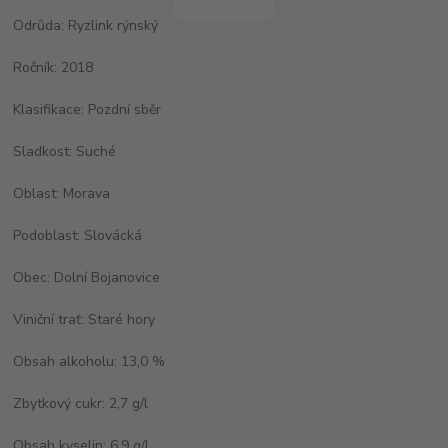
Odrůda: Ryzlink rýnský
Ročník: 2018
Klasifikace: Pozdní sběr
Sladkost: Suché
Oblast: Morava
Podoblast: Slovácká
Obec: Dolní Bojanovice
Viniční trať: Staré hory
Obsah alkoholu: 13,0 %
Zbytkový cukr: 2,7 g/l
Obsah kyselin: 6,9 g/l