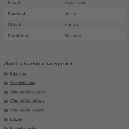
Jakost
Pozdní sběr
Sladkost
Suché
Oblast
Morava
Podoblast
Slovácká
Zboží zařazeno v kategoriích
Bílá vína
Oceněná vína
Vína podle vinařství
Vína podle odrůdy
Vína podle jakosti
Blažek
Ryzlink rýnský