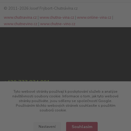
© 2011-2026 Josef Frýbort-Chutnávína.cz
www.chutnavina.cz
|
www.chutna-vina.cz
|
www.online-vina.cz
|
www.chutnevino.cz
|
www.chutne-vino.cz
+420 777 874 991
(Po-Pá, 8:00-17:00)
Tyto webové stránky používají k poskytování služeb a analýze
návštěvnosti soubory cookie. Informace o tom, jak tyto webové
info@chutnavina.cz
stránky používáte, jsou sdíleny se společností Google.
Používáním těchto webových stránek souhlasíte s použitím
souborů cookie.
Více informací
Souhlasím
Nastavení