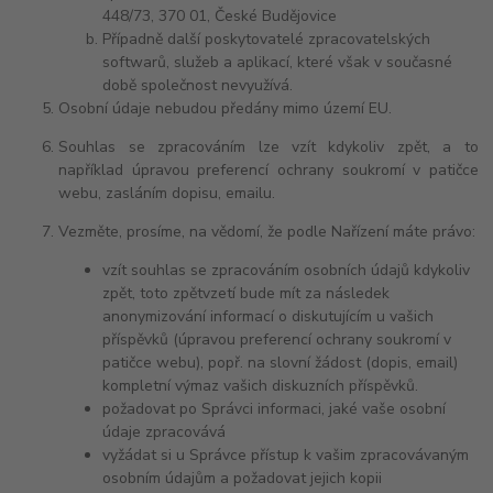
448/73, 370 01, České Budějovice
Případně další poskytovatelé zpracovatelských
softwarů, služeb a aplikací, které však v současné
době společnost nevyužívá.
Osobní údaje nebudou předány mimo území EU.
Souhlas se zpracováním lze vzít kdykoliv zpět, a to
například úpravou preferencí ochrany soukromí v patičce
webu, zasláním dopisu, emailu.
Vezměte, prosíme, na vědomí, že podle Nařízení máte právo:
vzít souhlas se zpracováním osobních údajů kdykoliv
zpět, toto zpětvzetí bude mít za následek
anonymizování informací o diskutujícím u vašich
příspěvků (úpravou preferencí ochrany soukromí v
patičce webu), popř. na slovní žádost (dopis, email)
kompletní výmaz vašich diskuzních příspěvků.
požadovat po Správci informaci, jaké vaše osobní
údaje zpracovává
vyžádat si u Správce přístup k vašim zpracovávaným
osobním údajům a požadovat jejich kopii