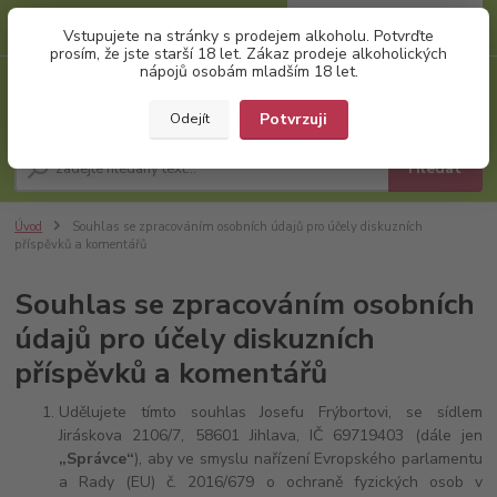
0
ks
+420 777 874 991
Vstupujete na stránky s prodejem alkoholu. Potvrďte
za
0,00 Kč
(Po-Pá, 8:00-17:00)
prosím, že jste starší 18 let. Zákaz prodeje alkoholických
nápojů osobám mladším 18 let.
Menu
Potvrzuji
Odejít
Hledat
Úvod
Souhlas se zpracováním osobních údajů pro účely diskuzních
příspěvků a komentářů
Souhlas se zpracováním osobních
údajů pro účely diskuzních
příspěvků a komentářů
Udělujete tímto souhlas Josefu Frýbortovi, se sídlem
Jiráskova 2106/7, 58601 Jihlava, IČ 69719403 (dále jen
„Správce“
), aby ve smyslu nařízení Evropského parlamentu
a Rady (EU) č. 2016/679 o ochraně fyzických osob v