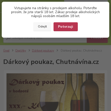
0
ks
+420 777 874 991
Vstupujete na stránky s prodejem alkoholu. Potvrďte
za
0,00 Kč
(Po-Pá, 8:00-17:00)
prosím, že jste starší 18 let. Zákaz prodeje alkoholických
nápojů osobám mladším 18 let.
Menu
Potvrzuji
Odejít
Hledat
Úvod
Doplňky
Dárkové poukazy
Dárkový poukaz, Chutnávína.cz
Dárkový poukaz, Chutnávína.cz