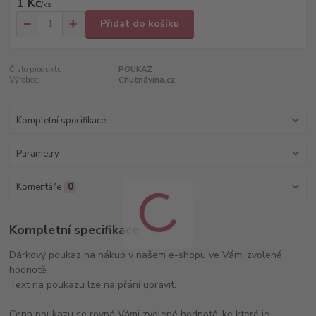
1 Kč
/
ks
Přidat do košíku
Číslo produktu:
POUKAZ
Výrobce:
Chutnávína.cz
Kompletní specifikace
Parametry
Komentáře
0
Kompletní specifikace
Dárkový poukaz na nákup v našem e-shopu ve Vámi zvolené
hodnotě.
Text na poukazu lze na přání upravit.
Cena poukazu se rovná Vámi zvolené hodnotě, ke které je