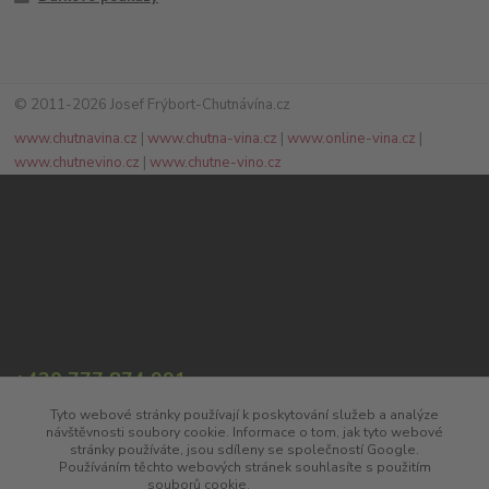
© 2011-2026 Josef Frýbort-Chutnávína.cz
www.chutnavina.cz
|
www.chutna-vina.cz
|
www.online-vina.cz
|
www.chutnevino.cz
|
www.chutne-vino.cz
+420 777 874 991
(Po-Pá, 8:00-17:00)
Tyto webové stránky používají k poskytování služeb a analýze
návštěvnosti soubory cookie. Informace o tom, jak tyto webové
info@chutnavina.cz
stránky používáte, jsou sdíleny se společností Google.
Používáním těchto webových stránek souhlasíte s použitím
souborů cookie.
Více informací