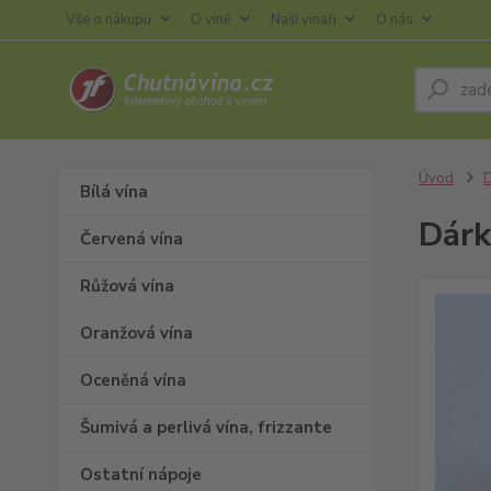
Vše o nákupu
O víně
Naši vinaři
O nás
Úvod
Bílá vína
Dárk
Červená vína
Růžová vína
Oranžová vína
Oceněná vína
Šumivá a perlivá vína, frizzante
Ostatní nápoje