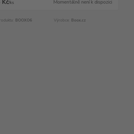
 Kč
Momentálně není k dispozici
/
ks
roduktu:
BOOXO6
Výrobce:
Boox.cz