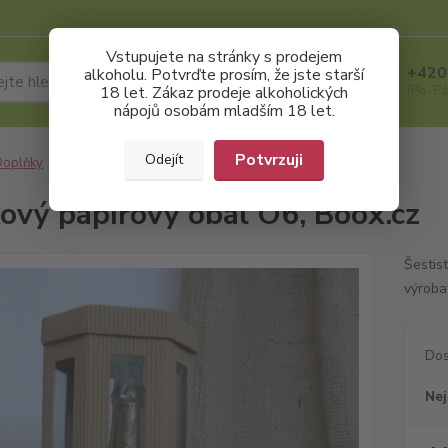
Vstupujete na stránky s prodejem
+420
alkoholu. Potvrďte prosím, že jste starší
Hledat
18 let. Zákaz prodeje alkoholických
(Po-Pá
nápojů osobám mladším 18 let.
Potvrzuji
Odejít
Doplňky
Dárkový papírový obal O6, Boox.cz
ový papírový obal O6, Boox.cz
Šestis
výroba
Dos
Nej