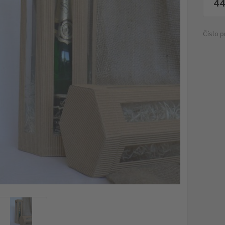
44
Číslo p