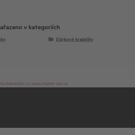
zařazeno v kategoriích
ňky
Dárkové krabičky
w.chutnevino.cz
|
www.chutne-vino.cz