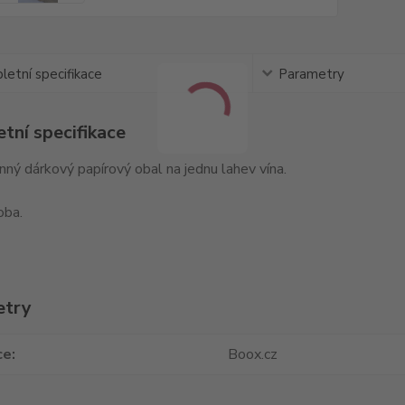
etní specifikace
Parametry
tní specifikace
nný dárkový papírový obal na jednu lahev vína.
oba.
etry
ce
Boox.cz