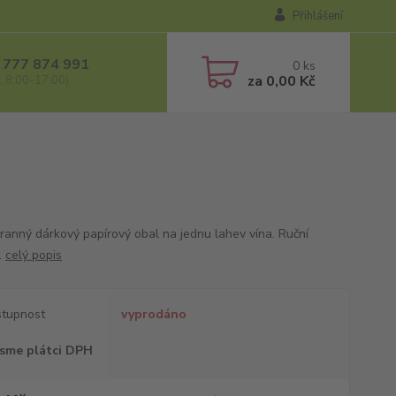
Přihlášení
 777 874 991
0
ks
za
0,00 Kč
, 8:00-17:00)
tranný dárkový papírový obal na jednu lahev vína. Ruční
.
celý popis
tupnost
vyprodáno
sme plátci DPH