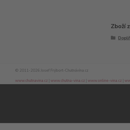
Zboží 
Dopl
© 2011-2026 Josef Frýbort-Chutnávína.cz
www.chutnavina.cz
|
www.chutna-vina.cz
|
www.online-vina.cz
|
ww