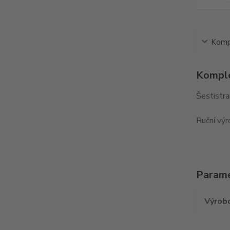
Kompl
Komple
Šestistra
Ruční výr
Param
Výrob