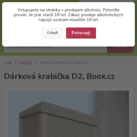
0
ks
+420 777 874 991
Vstupujete na stránky s prodejem alkoholu. Potvrďte
za
0,00 Kč
(Po-Pá, 8:00-17:00)
prosím, že jste starší 18 let. Zákaz prodeje alkoholických
nápojů osobám mladším 18 let.
Menu
Potvrzuji
Odejít
Hledat
Úvod
Doplňky
Dárková krabička D2, Boox.cz
Dárková krabička D2, Boox.cz