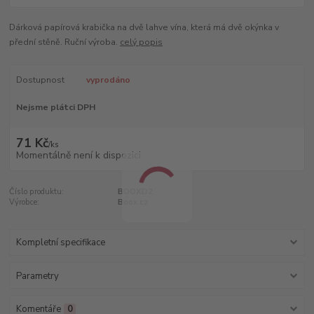
Dárková papírová krabička na dvě lahve vína, která má dvě okýnka v
přední stěně. Ruční výroba.
celý popis
Dostupnost
vyprodáno
Nejsme plátci DPH
71 Kč
/
ks
Momentálně není k dispozici
Číslo produktu:
BOOXD2
Výrobce:
Boox.cz
Kompletní specifikace
Parametry
Komentáře
0