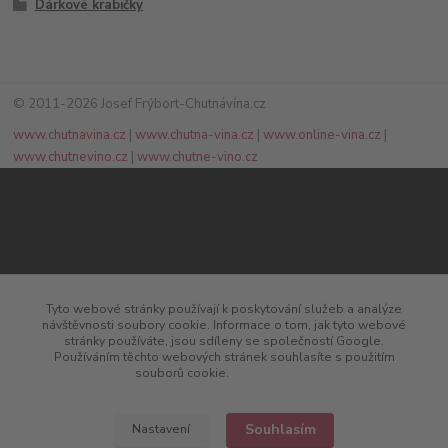
Dárkové krabičky
© 2011-2026 Josef Frýbort-Chutnávína.cz
www.chutnavina.cz
|
www.chutna-vina.cz
|
www.online-vina.cz
|
www.chutnevino.cz
|
www.chutne-vino.cz
Tyto webové stránky používají k poskytování služeb a analýze
návštěvnosti soubory cookie. Informace o tom, jak tyto webové
stránky používáte, jsou sdíleny se společností Google.
+420 777 874 991
Používáním těchto webových stránek souhlasíte s použitím
souborů cookie.
Více informací
(Po-Pá, 8:00-17:00)
info@chutnavina.cz
Souhlasím
Nastavení